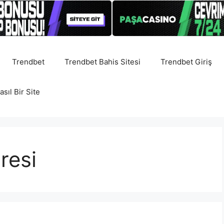
Trendbet
Trendbet Bahis Sitesi
Trendbet Giriş
sıl Bir Site
resi