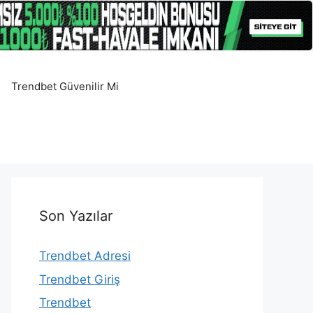
Trendbet Güvenilir Mi
Son Yazılar
Trendbet Adresi
Trendbet Giriş
Trendbet