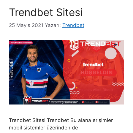
Trendbet Sitesi
25 Mayıs 2021
Yazarı:
Trendbet
Trendbet Sitesi Trendbet Bu alana erişimler
mobil sistemler üzerinden de