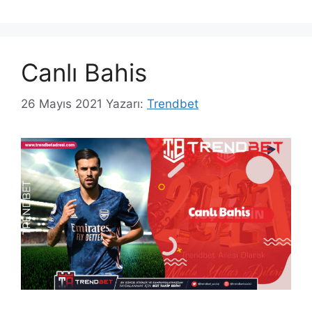
Canlı Bahis
26 Mayıs 2021
Yazarı:
Trendbet