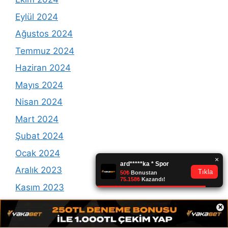
Eylül 2024
Ağustos 2024
Temmuz 2024
Haziran 2024
Mayıs 2024
Nisan 2024
Mart 2024
Şubat 2024
Ocak 2024
Aralık 2023
Kasım 2023
Ekim 2023
×
Eylül 2023