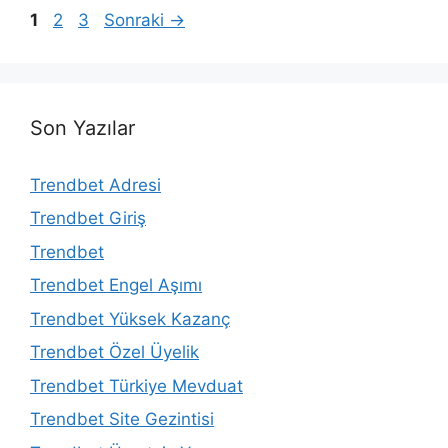
Sayfa
Sayfa
Sayfa
1
2
3
Sonraki
→
Son Yazılar
Trendbet Adresi
Trendbet Giriş
Trendbet
Trendbet Engel Aşımı
Trendbet Yüksek Kazanç
Trendbet Özel Üyelik
Trendbet Türkiye Mevduat
Trendbet Site Gezintisi