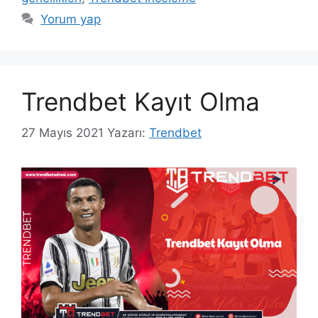
Yorum yap
Trendbet Kayıt Olma
27 Mayıs 2021
Yazarı:
Trendbet