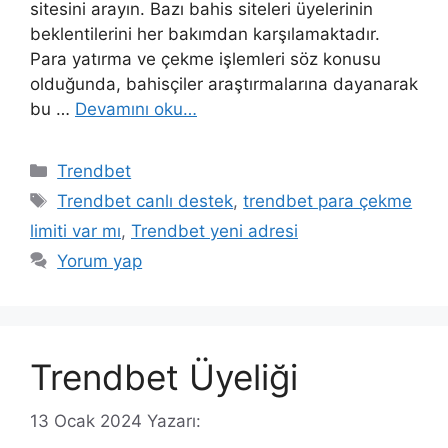
sitesini arayın. Bazı bahis siteleri üyelerinin
beklentilerini her bakımdan karşılamaktadır.
Para yatırma ve çekme işlemleri söz konusu
olduğunda, bahisçiler araştırmalarına dayanarak
bu …
Devamını oku…
Kategoriler
Trendbet
Etiketler
Trendbet canlı destek
,
trendbet para çekme
limiti var mı
,
Trendbet yeni adresi
Yorum yap
Trendbet Üyeliği
13 Ocak 2024
Yazarı: