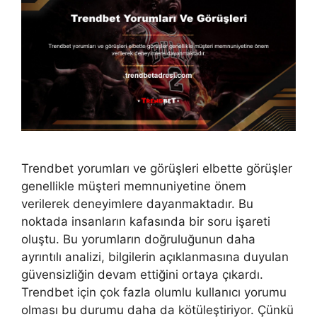
Trendbet yorumları ve görüşleri elbette görüşler
genellikle müşteri memnuniyetine önem
verilerek deneyimlere dayanmaktadır. Bu
noktada insanların kafasında bir soru işareti
oluştu. Bu yorumların doğruluğunun daha
ayrıntılı analizi, bilgilerin açıklanmasına duyulan
güvensizliğin devam ettiğini ortaya çıkardı.
Trendbet için çok fazla olumlu kullanıcı yorumu
olması bu durumu daha da kötüleştiriyor. Çünkü