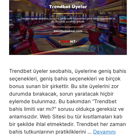
Trendbet üyeler seobahis, üyelerine geniş bahis
seçenekleri, geniş bahis seçenekleri ve birçok
bonus sunan bir şirkettir. Bu site üyelerini zor
durumda bırakacak, sorun yaratacak hiçbir
eylemde bulunmaz. Bu bakımdan “Trendbet
bahis limiti var mı?” sorusu oldukça gereksiz ve
anlamsızdır. Web Sitesi bu tür kısıtlamaları katı
bir şekilde ihlal etmektedir. Trendbet her zaman
bahis tutkunlarının pratikliklerini …
Devamını