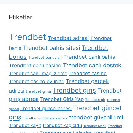
Etiketler
Trendbet
Trendbet adresi
Trendbet
Trendbet
Trendbet bahis sitesi
bahis
bonus
Trendbet canlı bahis
Trendbet bonusları
Trendbet canlı destek
Trendbet canlı casino
Trendbet casino
Trendbet canlı maç izleme
Trendbet gerçek
Trendbet casino oyunları
Trendbet giriş
adresi
Trendbet
trendbet girisi
giriş adresi
Trendbet Giriş Yap
Trendbet git
Trendbet
Trendbet güncel
Trendbet güncel adresi
güncel
giriş
trendbet güvenilir mi
Trendbet güncel giriş adresi
Trendbet kayıt
trendbet kaç oldu
Trendbet
Trendbet Mobil