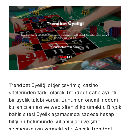
Trendbet üyeliği diğer çevrimiçi casino
sitelerinden farklı olarak Trendbet daha ayrıntılı
bir üyelik talebi vardır. Bunun en önemli nedeni
kullanıcılarınızı ve web sitenizi korumaktır. Birçok
bahis sitesi üyelik aşamasında sadece hesap
bilgileri bölümünde kullanıcı adı ve şifre
seçmenize izin vermektedir. Ancak Trendbet,