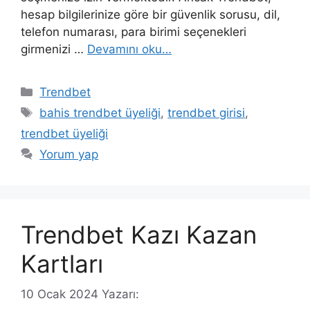
hesap bilgilerinize göre bir güvenlik sorusu, dil,
telefon numarası, para birimi seçenekleri
girmenizi …
Devamını oku…
Kategoriler
Trendbet
Etiketler
bahis trendbet üyeliği
,
trendbet girisi
,
trendbet üyeliği
Yorum yap
Trendbet Kazı Kazan
Kartları
10 Ocak 2024
Yazarı: