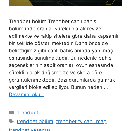
Trendbet bölüm Trendbet canlı bahis
bölümünde oranlar sürekli olarak revize
edilmekte ve rakip sitelere göre daha kapsamlı
bir şekilde gösterilmektedir. Daha önce de
belirttiğimiz gibi canlı bahis anında yani maç
esnasında sunulmaktadır. Bu nedenle bahis
seçeneklerinin sabit oranları oyun esnasında
sürekli olarak değişmekte ve skora göre
görüntülenmektedir. Bazı durumlarda gümrük
vergileri bloke edilebiliyor. Bunun neden …
Devamını oku…
Kategoriler
Trendbet
Etiketler
trendbet bölüm
,
trendbet tv canli maç
,
trendbet yasadışı