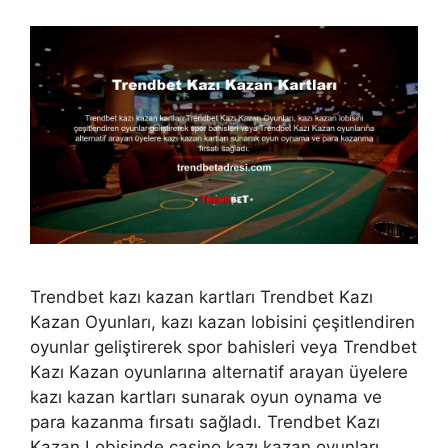
Trendbet kazı kazan kartları Trendbet Kazı
Kazan Oyunları, kazı kazan lobisini çeşitlendiren
oyunlar geliştirerek spor bahisleri veya Trendbet
Kazı Kazan oyunlarına alternatif arayan üyelere
kazı kazan kartları sunarak oyun oynama ve
para kazanma fırsatı sağladı. Trendbet Kazı
Kazan Lobisinde casino kazı kazan oyunları,