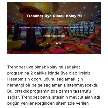
Trendbet üye olmak kolay mı sadakat
programına 2 dakika içinde üye olabilirsiniz.
Hesabınızın doğruluğunu sağlamak için
herhangi bir belge sağlamanız istenmeyecektir.
Bu, ortaklık programınızda zaman tasarrufu
sağlar. Trendbet bahis sitesinin mevcut alan adı
bugün yenileneceğinden sitemizde verilen