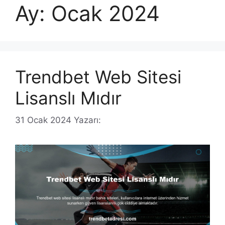
Ay:
Ocak 2024
Trendbet Web Sitesi
Lisanslı Mıdır
31 Ocak 2024
Yazarı: