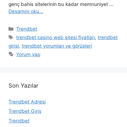
genç bahis sitelerinin bu kadar memnuniyet …
Devamını oku…
Kategoriler
Trendbet
Etiketler
trendbet casino web sitesi fiyatları
,
trendbet
girisi
,
trendbet yorumları ve görüşleri
Yorum yap
Son Yazılar
Trendbet Adresi
Trendbet Giriş
Trendbet