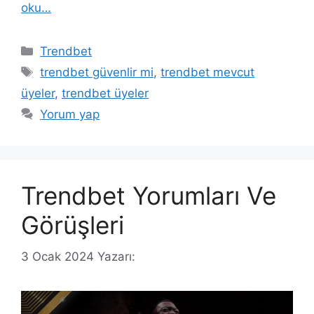
oku…
Kategoriler
Trendbet
Etiketler
trendbet güvenlir mi
,
trendbet mevcut
üyeler
,
trendbet üyeler
Yorum yap
Trendbet Yorumları Ve
Görüşleri
3 Ocak 2024
Yazarı: