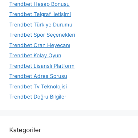
Trendbet Hesap Bonusu
Trendbet Telgraf İletişimi
Trendbet Türkiye Durumu
Trendbet Spor Seçenekleri
Trendbet Oran Heyecanı
Trendbet Kolay Oyun
Trendbet Lisanslı Platform
Trendbet Adres Sorusu
Trendbet Tv Teknolojisi
Trendbet Doğru Bilgiler
Kategoriler