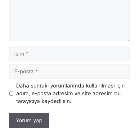
İsim
E-
posta
İnternet
Daha sonraki yorumlarımda kullanılması için
sitesi
adım, e-posta adresim ve site adresim bu
tarayıcıya kaydedilsin.