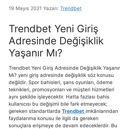
19 Mayıs 2021
Yazarı:
Trendbet
Trendbet Yeni Giriş
Adresinde Değişiklik
Yaşanır Mı?
Trendbet Yeni Giriş Adresinde Değişiklik Yaşanır
Mı? yeni giriş adresinde değişiklik söz konusu
değildir. Spor bahisleri, şans oyunları, ödeme
teknikleri, promosyonları ve müşteri hizmetleri
aynı şekilde işleyecektir. Hatta fazlası bahis
kullanıcısı bu değişimi bile fark etmeyecek;
gereken standartlarda
Trendbet
imkânlarından
faydalanma konusu ile ilgili da gereken
sonuçlara erişmeye de devam edeceklerdir. Bu