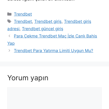
Kategoriler
Trendbet
Etiketler
Trendbet
,
Trendbet giriş
,
Trendbet giriş
adresi
,
Trendbet güncel giriş
Para Çekme Trendbet Maç İzle Canlı Bahis
Yap
Trendbet Para Yatırma Limiti Uygun Mu?
Yorum yapın
Yorum