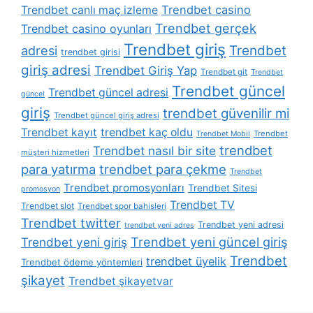
Trendbet casino
Trendbet canlı maç izleme
Trendbet gerçek
Trendbet casino oyunları
Trendbet giriş
adresi
Trendbet
trendbet girisi
giriş adresi
Trendbet Giriş Yap
Trendbet git
Trendbet
Trendbet güncel
Trendbet güncel adresi
güncel
giriş
trendbet güvenilir mi
Trendbet güncel giriş adresi
Trendbet kayıt
trendbet kaç oldu
Trendbet
Trendbet Mobil
trendbet
Trendbet nasıl bir site
müşteri hizmetleri
para yatırma
trendbet para çekme
Trendbet
Trendbet promosyonları
Trendbet Sitesi
promosyon
Trendbet TV
Trendbet slot
Trendbet spor bahisleri
Trendbet twitter
Trendbet yeni adresi
trendbet yeni adres
Trendbet yeni güncel giriş
Trendbet yeni giriş
Trendbet
trendbet üyelik
Trendbet ödeme yöntemleri
şikayet
Trendbet şikayetvar