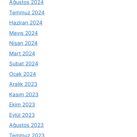
Ağustos 2024
Temmuz 2024
Haziran 2024
Mayıs 2024
Nisan 2024
Mart 2024
Şubat 2024
Ocak 2024
Aralık 2023
Kasım 2023
Ekim 2023
Eylül 2023
Ağustos 2023
Temmuz 2023