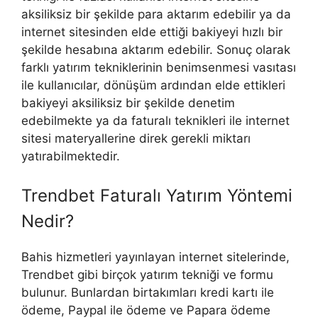
aksiliksiz bir şekilde para aktarım edebilir ya da
internet sitesinden elde ettiği bakiyeyi hızlı bir
şekilde hesabına aktarım edebilir. Sonuç olarak
farklı yatırım tekniklerinin benimsenmesi vasıtası
ile kullanıcılar, dönüşüm ardından elde ettikleri
bakiyeyi aksiliksiz bir şekilde denetim
edebilmekte ya da faturalı teknikleri ile internet
sitesi materyallerine direk gerekli miktarı
yatırabilmektedir.
Trendbet Faturalı Yatırım Yöntemi
Nedir?
Bahis hizmetleri yayınlayan internet sitelerinde,
Trendbet gibi birçok yatırım tekniği ve formu
bulunur. Bunlardan birtakımları kredi kartı ile
ödeme, Paypal ile ödeme ve Papara ödeme