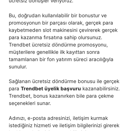
ücretsiz dönüşler veriyoruz.
Bu, doğrudan kullanılabilir bir bonustur ve
promosyonun bir parçası olarak, gerçek para
kaybetmeden slot makinesini çevirerek gerçek
para kazanma fırsatına sahip olursunuz.
Trendbet ücretsiz döndürme promosyonu,
müşterilere genellikle ilk kayıttan sonra
tamamlanan bir fon yatırım süreci aracılığıyla
sunulur.
Sağlanan ücretsiz döndürme bonusu ile gerçek
para
Trendbet üyelik başvuru
kazanabilirsiniz.
Trendbet, bonus kazanırken bile para çekme
seçenekleri sunar.
Adınızı, e-posta adresinizi, iletişim kurmak
istediğiniz hizmeti ve iletişim bilgilerinizi girerek