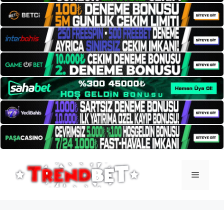
İçeriğe
atla
Menü