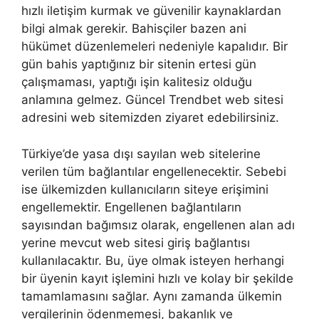
hızlı iletişim kurmak ve güvenilir kaynaklardan
bilgi almak gerekir. Bahisçiler bazen ani
hükümet düzenlemeleri nedeniyle kapalıdır. Bir
gün bahis yaptığınız bir sitenin ertesi gün
çalışmaması, yaptığı işin kalitesiz olduğu
anlamına gelmez. Güncel Trendbet web sitesi
adresini web sitemizden ziyaret edebilirsiniz.
Türkiye’de yasa dışı sayılan web sitelerine
verilen tüm bağlantılar engellenecektir. Sebebi
ise ülkemizden kullanıcıların siteye erişimini
engellemektir. Engellenen bağlantıların
sayısından bağımsız olarak, engellenen alan adı
yerine mevcut web sitesi giriş bağlantısı
kullanılacaktır. Bu, üye olmak isteyen herhangi
bir üyenin kayıt işlemini hızlı ve kolay bir şekilde
tamamlamasını sağlar. Aynı zamanda ülkemin
vergilerinin ödenmemesi, bakanlık ve