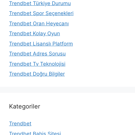
Trendbet Türkiye Durumu
Trendbet Spor Seçenekleri
Trendbet Oran Heyecanı
Trendbet Kolay Oyun
Trendbet Lisanslı Platform
Trendbet Adres Sorusu
Trendbet Tv Teknolojisi
Trendbet Doğru Bilgiler
Kategoriler
Trendbet
Trendbet Bahis Sitesi