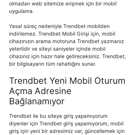
olmadan web sitemize erişmek için bir mobil
uygulama.
Yasal süreç nedeniyle Trendbet mobilden
indirilemez. Trendbet Mobil Girişi için, mobil
cihazınızın arama motoruna Trendbet yazmanız
yeterlidir ve siteyi saniyeler içinde mobil
cihazınız için hazır hale getireceksiniz. Trendbet,
bir bilgisayarın tüm rahatlığını sunar.
Trendbet Yeni Mobil Oturum
Açma Adresine
Bağlanamıyor
Trendbet ile bu siteye giriş yapamıyorum
diyenler için Trendbet giriş yapamıyorum, mobil
giriş için yeni bir adresimiz var, güncellemek için