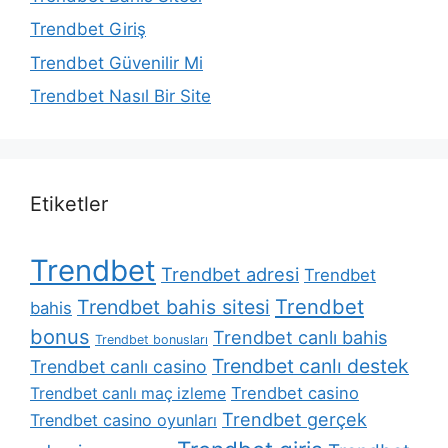
Trendbet Giriş
Trendbet Güvenilir Mi
Trendbet Nasıl Bir Site
Etiketler
Trendbet
Trendbet adresi
Trendbet
Trendbet
Trendbet bahis sitesi
bahis
bonus
Trendbet canlı bahis
Trendbet bonusları
Trendbet canlı destek
Trendbet canlı casino
Trendbet casino
Trendbet canlı maç izleme
Trendbet gerçek
Trendbet casino oyunları