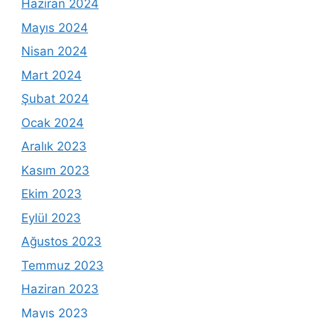
Haziran 2024
Mayıs 2024
Nisan 2024
Mart 2024
Şubat 2024
Ocak 2024
Aralık 2023
Kasım 2023
Ekim 2023
Eylül 2023
Ağustos 2023
Temmuz 2023
Haziran 2023
Mayıs 2023