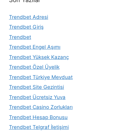
Trendbet Adresi
Trendbet Giriş
Trendbet
Trendbet Engel Aşımı
Trendbet Yüksek Kazanç
Trendbet Özel Üyelik
Trendbet Türkiye Mevduat
Trendbet Site Gezintisi
Trendbet Ücretsiz Yuva
Trendbet Casino Zorlukları
Trendbet Hesap Bonusu
Trendbet Telgraf İletişimi