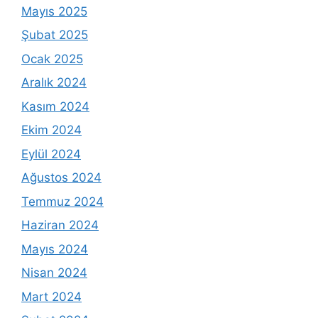
Mayıs 2025
Şubat 2025
Ocak 2025
Aralık 2024
Kasım 2024
Ekim 2024
Eylül 2024
Ağustos 2024
Temmuz 2024
Haziran 2024
Mayıs 2024
Nisan 2024
Mart 2024