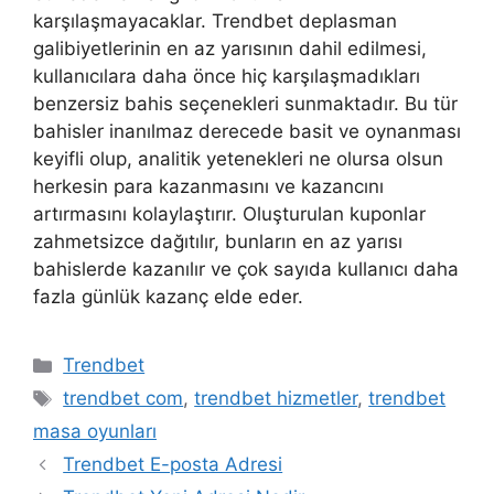
karşılaşmayacaklar. Trendbet deplasman
galibiyetlerinin en az yarısının dahil edilmesi,
kullanıcılara daha önce hiç karşılaşmadıkları
benzersiz bahis seçenekleri sunmaktadır. Bu tür
bahisler inanılmaz derecede basit ve oynanması
keyifli olup, analitik yetenekleri ne olursa olsun
herkesin para kazanmasını ve kazancını
artırmasını kolaylaştırır. Oluşturulan kuponlar
zahmetsizce dağıtılır, bunların en az yarısı
bahislerde kazanılır ve çok sayıda kullanıcı daha
fazla günlük kazanç elde eder.
Kategoriler
Trendbet
Etiketler
trendbet com
,
trendbet hizmetler
,
trendbet
masa oyunları
Trendbet E-posta Adresi