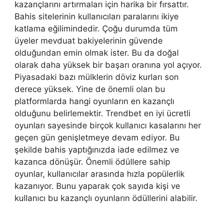
kazançlarını artırmaları için harika bir fırsattır.
Bahis sitelerinin kullanıcıları paralarını ikiye
katlama eğilimindedir. Çoğu durumda tüm
üyeler mevduat bakiyelerinin güvende
olduğundan emin olmak ister. Bu da doğal
olarak daha yüksek bir başarı oranına yol açıyor.
Piyasadaki bazı mülklerin döviz kurları son
derece yüksek. Yine de önemli olan bu
platformlarda hangi oyunların en kazançlı
olduğunu belirlemektir. Trendbet en iyi ücretli
oyunları sayesinde birçok kullanıcı kasalarını her
geçen gün genişletmeye devam ediyor. Bu
şekilde bahis yaptığınızda iade edilmez ve
kazanca dönüşür. Önemli ödüllere sahip
oyunlar, kullanıcılar arasında hızla popülerlik
kazanıyor. Bunu yaparak çok sayıda kişi ve
kullanıcı bu kazançlı oyunların ödüllerini alabilir.