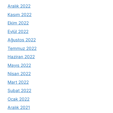
Aralık 2022
Kasım 2022
Ekim 2022
Eylül 2022
Ağustos 2022
Temmuz 2022
Haziran 2022
Mayıs 2022
Nisan 2022
Mart 2022
Şubat 2022
Ocak 2022
Aralık 2021