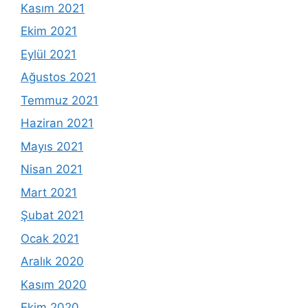
Kasım 2021
Ekim 2021
Eylül 2021
Ağustos 2021
Temmuz 2021
Haziran 2021
Mayıs 2021
Nisan 2021
Mart 2021
Şubat 2021
Ocak 2021
Aralık 2020
Kasım 2020
Ekim 2020