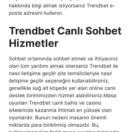
hakkında bilgi almak istiyorsanız Trendbet e-
posta adresini kullanın.
Trendbet Canlı Sohbet
Hizmetler
Sohbet ortamında sohbet etmek ve ihtiyacınız
olan tüm yardımı almak isterseniz Trendbet ile
nasıl iletişime geçilir site temsilcileriyle nasıl
iletişime geçilir seçeneğini kullanabilirsiniz,
genellikle sağ alt köşede yer alan online canlı
destek birimimizden hizmet alabilirsiniz.Masa
oyunları Trendbet canlı bahis ve casino
sitelerinde kazanma ihtimali en yüksek olan
oyunlardır. Bunun nedeni masanın önemli
miktarda para biriktirmiş olmasıdır. Bu,