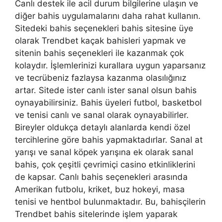
Canlı destek ile acil durum bilgilerine ulaşın ve
diğer bahis uygulamalarını daha rahat kullanın.
Sitedeki bahis seçenekleri bahis sitesine üye
olarak Trendbet kaçak bahisleri yapmak ve
sitenin bahis seçenekleri ile kazanmak çok
kolaydır. İşlemlerinizi kurallara uygun yaparsanız
ve tecrübeniz fazlaysa kazanma olasılığınız
artar. Sitede ister canlı ister sanal olsun bahis
oynayabilirsiniz. Bahis üyeleri futbol, ​​basketbol
ve tenisi canlı ve sanal olarak oynayabilirler.
Bireyler oldukça detaylı alanlarda kendi özel
tercihlerine göre bahis yapmaktadırlar. Sanal at
yarışı ve sanal köpek yarışına ek olarak sanal
bahis, çok çeşitli çevrimiçi casino etkinliklerini
de kapsar. Canlı bahis seçenekleri arasında
Amerikan futbolu, kriket, buz hokeyi, masa
tenisi ve hentbol bulunmaktadır. Bu, bahisçilerin
Trendbet bahis sitelerinde işlem yaparak