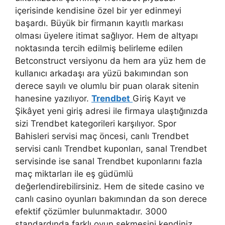
içerisinde kendisine özel bir yer edinmeyi
başardı. Büyük bir firmanın kayıtlı markası
olması üyelere itimat sağlıyor. Hem de altyapı
noktasında tercih edilmiş belirleme edilen
Betconstruct versiyonu da hem ara yüz hem de
kullanıcı arkadaşı ara yüzü bakımından son
derece sayılı ve olumlu bir puan olarak sitenin
hanesine yazılıyor.
Trendbet
Giriş Kayıt ve
Şikâyet yeni giriş adresi ile firmaya ulaştığınızda
sizi Trendbet kategorileri karşılıyor. Spor
Bahisleri servisi maç öncesi, canlı Trendbet
servisi canlı Trendbet kuponları, sanal Trendbet
servisinde ise sanal Trendbet kuponlarını fazla
maç miktarları ile eş güdümlü
değerlendirebilirsiniz. Hem de sitede casino ve
canlı casino oyunları bakımından da son derece
efektif çözümler bulunmaktadır. 3000
standardında farklı oyun sekmesini kendiniz