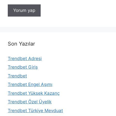
Son Yazılar
Trendbet Adresi
Trendbet Giriş
Trendbet
Trendbet Engel Aşımı
Trendbet Yüksek Kazanç
Trendbet Özel Üyelik
Trendbet Türkiye Mevduat