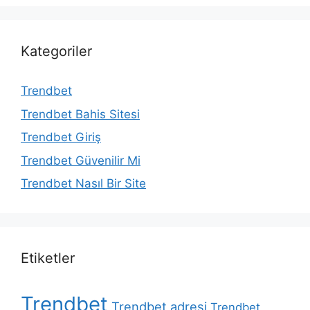
Kategoriler
Trendbet
Trendbet Bahis Sitesi
Trendbet Giriş
Trendbet Güvenilir Mi
Trendbet Nasıl Bir Site
Etiketler
Trendbet
Trendbet adresi
Trendbet