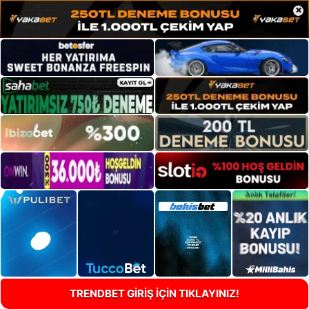
×
TRENDBET GİRİŞ İÇİN TIKLAYINIZ!