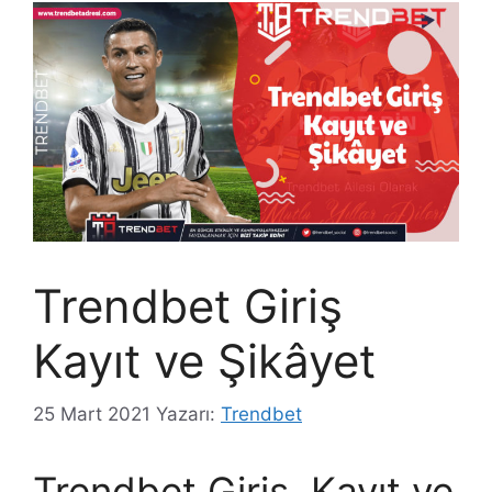
Trendbet Giriş
Kayıt ve Şikâyet
25 Mart 2021
Yazarı:
Trendbet
Trendbet Giriş, Kayıt ve