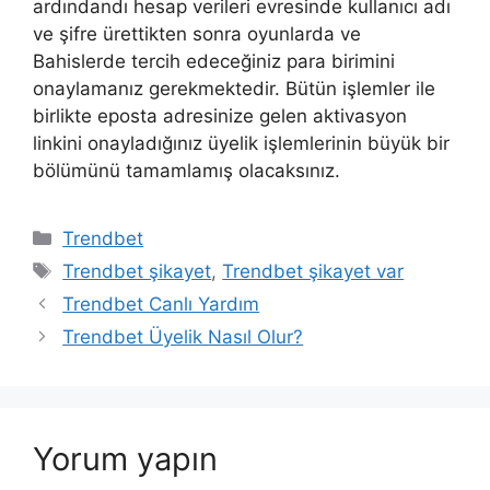
ardındandı hesap verileri evresinde kullanıcı adı
ve şifre ürettikten sonra oyunlarda ve
Bahislerde tercih edeceğiniz para birimini
onaylamanız gerekmektedir. Bütün işlemler ile
birlikte eposta adresinize gelen aktivasyon
linkini onayladığınız üyelik işlemlerinin büyük bir
bölümünü tamamlamış olacaksınız.
Kategoriler
Trendbet
Etiketler
Trendbet şikayet
,
Trendbet şikayet var
Trendbet Canlı Yardım
Trendbet Üyelik Nasıl Olur?
Yorum yapın