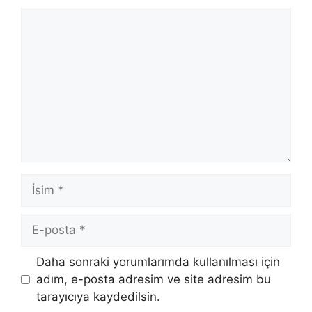
Yorum
İsim
E-
posta
İnternet
Daha sonraki yorumlarımda kullanılması için
sitesi
adım, e-posta adresim ve site adresim bu
tarayıcıya kaydedilsin.