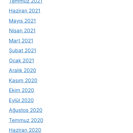
Temmuz 2021
Haziran 2021
Mayıs 2021
Nisan 2021
Mart 2021
Şubat 2021
Ocak 2021
Aralık 2020
Kasım 2020
Ekim 2020
Eylül 2020
Ağustos 2020
Temmuz 2020
Haziran 2020