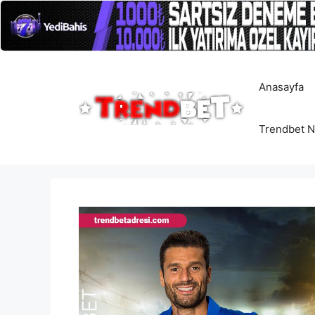
İçeriğe
atla
Anasayfa
Trendbet Na