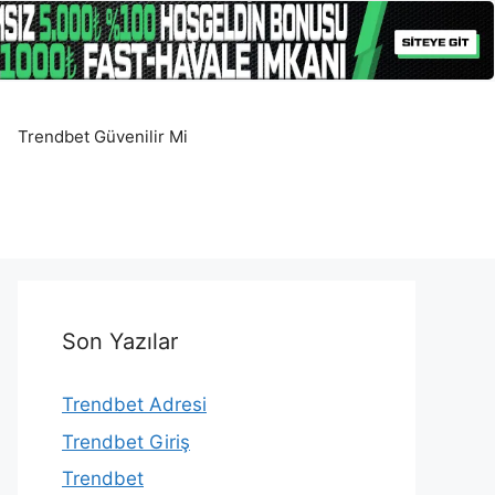
Trendbet Güvenilir Mi
Son Yazılar
Trendbet Adresi
Trendbet Giriş
Trendbet