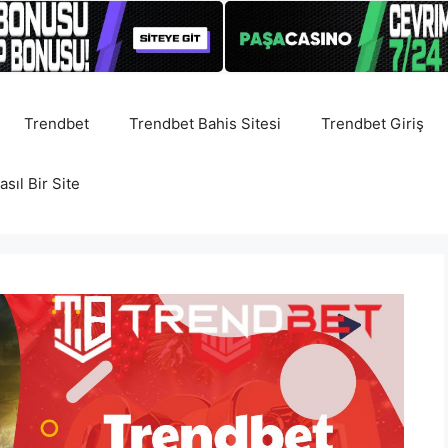
Trendbet
Trendbet Bahis Sitesi
Trendbet Giriş
sıl Bir Site