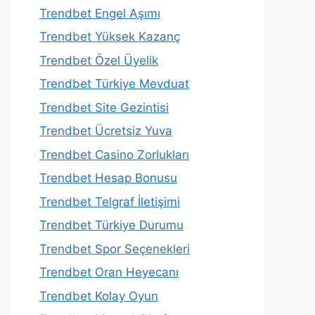
Trendbet Engel Aşımı
Trendbet Yüksek Kazanç
Trendbet Özel Üyelik
Trendbet Türkiye Mevduat
Trendbet Site Gezintisi
Trendbet Ücretsiz Yuva
Trendbet Casino Zorlukları
Trendbet Hesap Bonusu
Trendbet Telgraf İletişimi
Trendbet Türkiye Durumu
Trendbet Spor Seçenekleri
Trendbet Oran Heyecanı
Trendbet Kolay Oyun