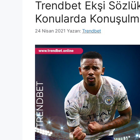
Trendbet Ekşi Sözlü
Konularda Konuşulm
24 Nisan 2021
Yazarı:
Trendbet