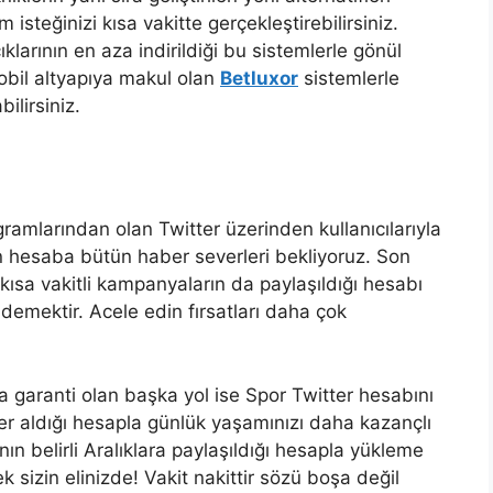
 isteğinizi kısa vakitte gerçekleştirebilirsiniz.
larının en aza indirildiği bu sistemlerle gönül
 Mobil altyapıya makul olan
Betluxor
sistemlerle
ilirsiniz.
ramlarından olan Twitter üzerinden kullanıcılarıyla
n hesaba bütün haber severleri bekliyoruz. Son
kısa vakitli kampanyaların da paylaşıldığı hesabı
demektir. Acele edin fırsatları daha çok
 garanti olan başka yol ise Spor Twitter hesabını
er aldığı hesapla günlük yaşamınızı daha kazançlı
ın belirli Aralıklara paylaşıldığı hesapla yükleme
k sizin elinizde! Vakit nakittir sözü boşa değil