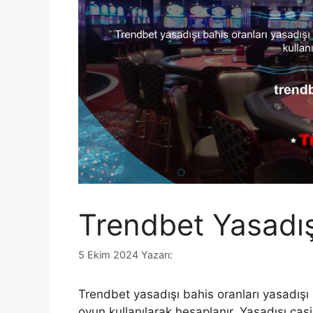
Trendbet Yasadış
5 Ekim 2024
Yazarı:
Trendbet yasadışı bahis oranları yasadışı b
oyun kullanılarak hesaplanır. Yasadışı casin