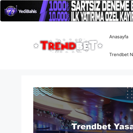
İçeriğe
atla
Anasayfa
Trendbet Na