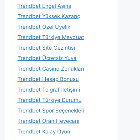
Trendbet Engel Aşımı
Trendbet Yüksek Kazanç
Trendbet Özel Üyelik
Trendbet Türkiye Mevduat
Trendbet Site Gezintisi
Trendbet Ücretsiz Yuva
Trendbet Casino Zorlukları
Trendbet Hesap Bonusu
Trendbet Telgraf İletişimi
Trendbet Türkiye Durumu
Trendbet Spor Seçenekleri
Trendbet Oran Heyecanı
Trendbet Kolay Oyun