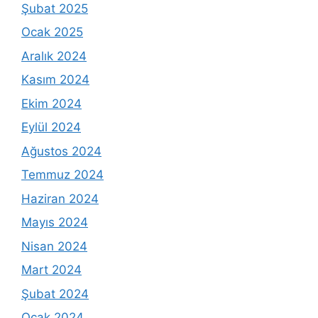
Şubat 2025
Ocak 2025
Aralık 2024
Kasım 2024
Ekim 2024
Eylül 2024
Ağustos 2024
Temmuz 2024
Haziran 2024
Mayıs 2024
Nisan 2024
Mart 2024
Şubat 2024
Ocak 2024