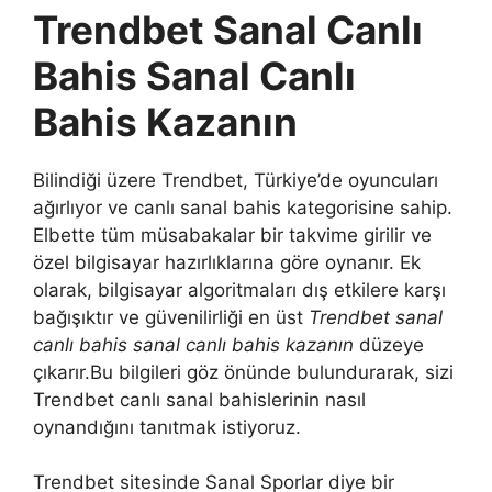
Trendbet Sanal Canlı
Bahis Sanal Canlı
Bahis Kazanın
Bilindiği üzere Trendbet, Türkiye’de oyuncuları
ağırlıyor ve canlı sanal bahis kategorisine sahip.
Elbette tüm müsabakalar bir takvime girilir ve
özel bilgisayar hazırlıklarına göre oynanır. Ek
olarak, bilgisayar algoritmaları dış etkilere karşı
bağışıktır ve güvenilirliği en üst
Trendbet sanal
canlı bahis sanal canlı bahis kazanın
düzeye
çıkarır.Bu bilgileri göz önünde bulundurarak, sizi
Trendbet canlı sanal bahislerinin nasıl
oynandığını tanıtmak istiyoruz.
Trendbet sitesinde Sanal Sporlar diye bir