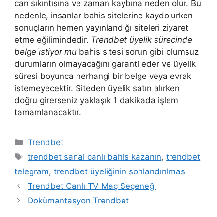
can sıkıntısına ve zaman kaybına neden olur. Bu
nedenle, insanlar bahis sitelerine kaydolurken
sonuçların hemen yayınlandığı siteleri ziyaret
etme eğilimindedir.
Trendbet üyelik sürecinde
belge i̇stiyor mu
bahis sitesi sorun gibi olumsuz
durumların olmayacağını garanti eder ve üyelik
süresi boyunca herhangi bir belge veya evrak
istemeyecektir. Siteden üyelik satın alırken
doğru girerseniz yaklaşık 1 dakikada işlem
tamamlanacaktır.
Kategoriler
Trendbet
Etiketler
trendbet sanal canlı bahis kazanın
,
trendbet
telegram
,
trendbet üyeliğinin sonlandırılması
Trendbet Canlı TV Maç Seçeneği
Dokümantasyon Trendbet