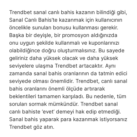
Trendbet sanal canlı bahis kazanın bilindiği gibi,
Sanal Canlı Bahis’te kazanmak için kullanıcının
öncelikle sunulan bonusu kullanması gerekir.
Başka bir deyişle, bir promosyon aldığınızda
onu uygun şekilde kullanmalı ve kuponlarınızı
olabildiğince doğru oluşturmalısınız. Bu sayede
geliriniz daha yüksek olacak ve daha yüksek
seviyelere ulaşma Trendbet artacaktır. Aynı
zamanda sanal bahis oranlarının da tatmin edici
seviyede olması önemlidir. Trendbet, canlı sanal
bahis oranlarını önemli ölçüde artırarak
beklentileri tamamen karşıladı. Bu nedenle, tüm
soruları sormak mümkündür. Trendbet sanal
canlı bahiste ‘evet’ demeyi hak edip etmediği.
Sanal bahis yaparak para kazanmak istiyorsanız
Trendbet göz atın.