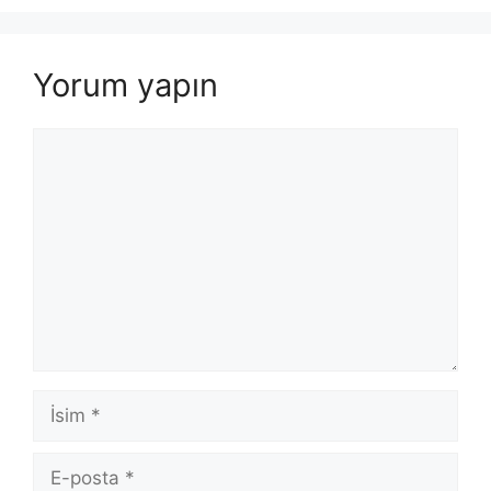
Yorum yapın
Yorum
İsim
E-