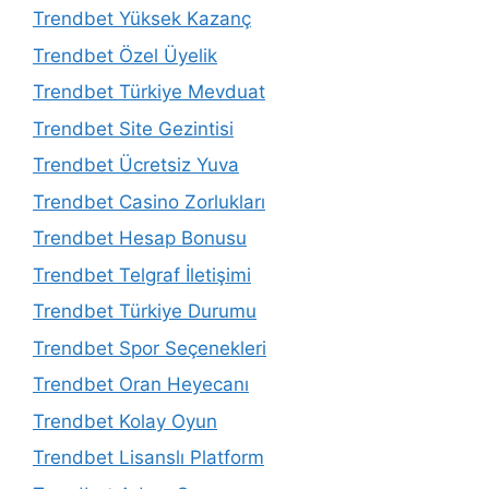
Trendbet Yüksek Kazanç
Trendbet Özel Üyelik
Trendbet Türkiye Mevduat
Trendbet Site Gezintisi
Trendbet Ücretsiz Yuva
Trendbet Casino Zorlukları
Trendbet Hesap Bonusu
Trendbet Telgraf İletişimi
Trendbet Türkiye Durumu
Trendbet Spor Seçenekleri
Trendbet Oran Heyecanı
Trendbet Kolay Oyun
Trendbet Lisanslı Platform