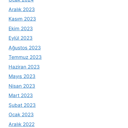
Aralık 2023
Kasım 2023
Ekim 2023
Eylül 2023
Ağustos 2023
Temmuz 2023
Haziran 2023
Mayıs 2023
Nisan 2023
Mart 2023
Şubat 2023
Ocak 2023
Aralık 2022