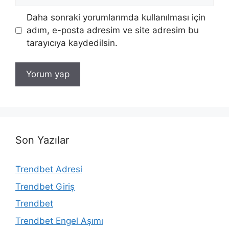
posta
İnternet
Daha sonraki yorumlarımda kullanılması için
sitesi
adım, e-posta adresim ve site adresim bu
tarayıcıya kaydedilsin.
Son Yazılar
Trendbet Adresi
Trendbet Giriş
Trendbet
Trendbet Engel Aşımı