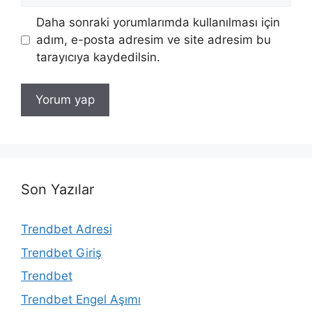
İnternet
Daha sonraki yorumlarımda kullanılması için
sitesi
adım, e-posta adresim ve site adresim bu
tarayıcıya kaydedilsin.
Son Yazılar
Trendbet Adresi
Trendbet Giriş
Trendbet
Trendbet Engel Aşımı