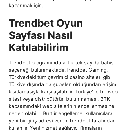
kazanmak için.
Trendbet Oyun
Sayfası Nasıl
Katılabilirim
Trendbet programında artık çok sayıda bahis
seçeneği bulunmaktadır.Trendbet Gaming,
Türkiye’deki tüm çevrimiçi casino siteleri gibi
Türkiye dışında da şubeleri olduğundan erişim
kısıtlamasıyla karşılaşılabilir. Türkiye’de bir web
sitesi veya distribütörün bulunmaması, BTK
kapsamındaki web sitelerinin engellenmesine
neden olabilir. Bu tür engelleme, kullanıcılara
yeni bir giriş adresi veren Trendbet tarafından
kullanılır. Yeni hizmet sağlayıcı firmaların