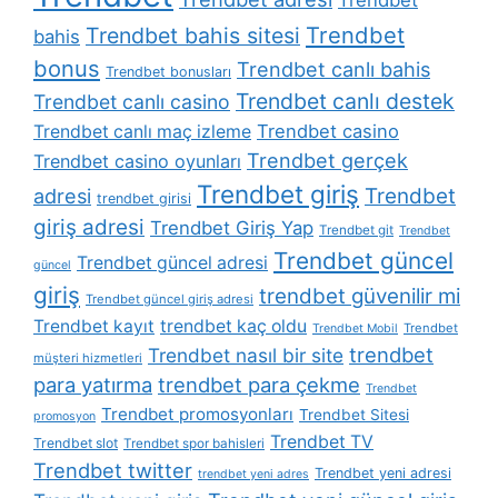
Trendbet
Trendbet
Trendbet bahis sitesi
bahis
bonus
Trendbet canlı bahis
Trendbet bonusları
Trendbet canlı destek
Trendbet canlı casino
Trendbet casino
Trendbet canlı maç izleme
Trendbet gerçek
Trendbet casino oyunları
Trendbet giriş
adresi
Trendbet
trendbet girisi
giriş adresi
Trendbet Giriş Yap
Trendbet git
Trendbet
Trendbet güncel
Trendbet güncel adresi
güncel
giriş
trendbet güvenilir mi
Trendbet güncel giriş adresi
Trendbet kayıt
trendbet kaç oldu
Trendbet
Trendbet Mobil
trendbet
Trendbet nasıl bir site
müşteri hizmetleri
para yatırma
trendbet para çekme
Trendbet
Trendbet promosyonları
Trendbet Sitesi
promosyon
Trendbet TV
Trendbet slot
Trendbet spor bahisleri
Trendbet twitter
Trendbet yeni adresi
trendbet yeni adres