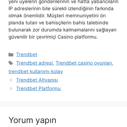
yeni üyelerin gönderilerinin ve hatta yabancıların
IP adreslerinin bile sürekli izlendiğinin farkında
olmak önemlidir. Müşteri memnuniyetini ön
planda tutan ve bahisçilerin bahis talebinde
bulunarak zor durumda kalmamalarını sağlayan
güvenilir bir çevrimiçi Casino platformu.
Kategoriler
Trendbet
Etiketler
Trendbet adresi
,
Trendbet casino oyunları
,
trendbet kullanımı kolay
Trendbet Altyapısı
Trendbet Platformu
Yorum yapın