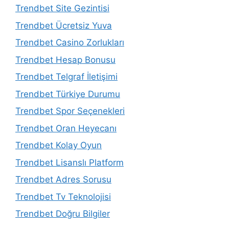
Trendbet Site Gezintisi
Trendbet Ücretsiz Yuva
Trendbet Casino Zorlukları
Trendbet Hesap Bonusu
Trendbet Telgraf İletişimi
Trendbet Türkiye Durumu
Trendbet Spor Seçenekleri
Trendbet Oran Heyecanı
Trendbet Kolay Oyun
Trendbet Lisanslı Platform
Trendbet Adres Sorusu
Trendbet Tv Teknolojisi
Trendbet Doğru Bilgiler