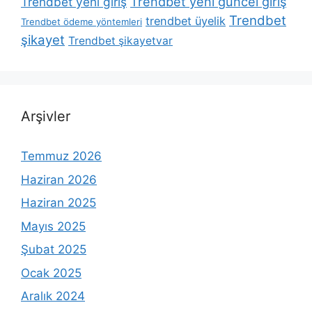
Trendbet yeni güncel giriş
Trendbet yeni giriş
Trendbet
trendbet üyelik
Trendbet ödeme yöntemleri
şikayet
Trendbet şikayetvar
Arşivler
Temmuz 2026
Haziran 2026
Haziran 2025
Mayıs 2025
Şubat 2025
Ocak 2025
Aralık 2024