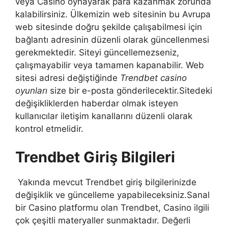
veya Casino oynayarak para kazanmak zorunda
kalabilirsiniz. Ülkemizin web sitesinin bu Avrupa
web sitesinde doğru şekilde çalışabilmesi için
bağlantı adresinin düzenli olarak güncellenmesi
gerekmektedir. Siteyi güncellemezseniz,
çalışmayabilir veya tamamen kapanabilir. Web
sitesi adresi değiştiğinde
Trendbet casino
oyunları
size bir e-posta gönderilecektir.Sitedeki
değişikliklerden haberdar olmak isteyen
kullanıcılar iletişim kanallarını düzenli olarak
kontrol etmelidir.
Trendbet Giriş Bilgileri
Yakında mevcut Trendbet giriş bilgilerinizde
değişiklik ve güncelleme yapabileceksiniz.Sanal
bir Casino platformu olan Trendbet, Casino ilgili
çok çeşitli materyaller sunmaktadır. Değerli