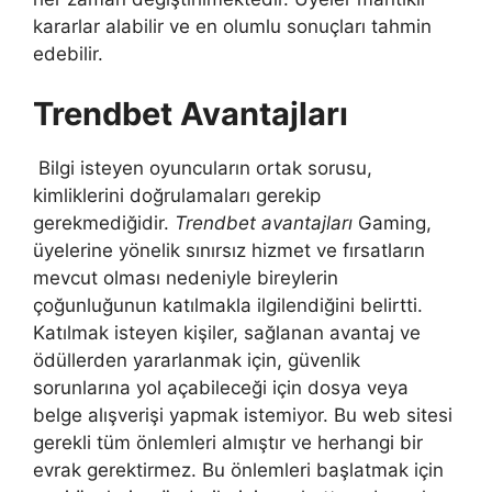
kararlar alabilir ve en olumlu sonuçları tahmin
edebilir.
Trendbet Avantajları
Bilgi isteyen oyuncuların ortak sorusu,
kimliklerini doğrulamaları gerekip
gerekmediğidir.
Trendbet avantajları
Gaming,
üyelerine yönelik sınırsız hizmet ve fırsatların
mevcut olması nedeniyle bireylerin
çoğunluğunun katılmakla ilgilendiğini belirtti.
Katılmak isteyen kişiler, sağlanan avantaj ve
ödüllerden yararlanmak için, güvenlik
sorunlarına yol açabileceği için dosya veya
belge alışverişi yapmak istemiyor. Bu web sitesi
gerekli tüm önlemleri almıştır ve herhangi bir
evrak gerektirmez. Bu önlemleri başlatmak için