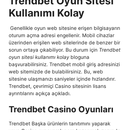
Trendbet Oyun Sitesi
Kullanımı Kolay
Genellikle oyun web sitesine erişen bilgisayarın
oturum açma adresi engellenir. Mobil cihazlar
üzerinden erişilen web sitelerinde de benzer bir
sorun ortaya çıkabiliyor. Bu durum için
Trendbet
oyun sitesi kullanımı kolay
bloguna
başvurabilirsiniz. Trendbet mobil giriş adresinizi
web sitemizde de bulabilirsiniz. Bu, web
sitesine ulaşmanızı saniyeler içinde hızlandırır.
Trendbet, çevrimiçi Casino sitesinin lisans
ayrıntılarını açıkça açıkladı.
Trendbet Casino Oyunları
Trendbet Başka ürünlerin tanıtımını yaparak