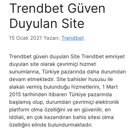
Trendbet Güven
Duyulan Site
15 Ocak 2021
Yazarı:
Trendbet
Trendbet güven duyulan Site Trendbet emniyet
duyulan site olarak çevrimiçi hizmet
sunumlarına, Türkiye pazarında daha durumdan
devam etmektedir. Site bahisler hususu ile
alakalı vermiş bulunduğu hizmetlerini, 1 Mart
2015 tarihinden itibaren Türkiye pazarında
başlamış olup, durumdan çevrimiçi elektronik
platform olma özelliğini ve en güvenilir, en
iddialı, en çok kazandıran bahis sitesi olma
özelliğini elinde bulundurmaktadır.