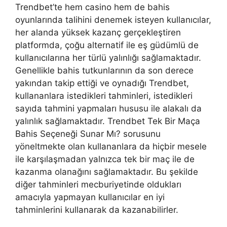
Trendbet’te hem casino hem de bahis
oyunlarında talihini denemek isteyen kullanıcılar,
her alanda yüksek kazanç gerçekleştiren
platformda, çoğu alternatif ile eş güdümlü de
kullanıcılarına her türlü yalınlığı sağlamaktadır.
Genellikle bahis tutkunlarının da son derece
yakından takip ettiği ve oynadığı Trendbet,
kullananlara istedikleri tahminleri, istedikleri
sayıda tahmini yapmaları hususu ile alakalı da
yalınlık sağlamaktadır. Trendbet Tek Bir Maça
Bahis Seçeneği Sunar Mı? sorusunu
yöneltmekte olan kullananlara da hiçbir mesele
ile karşılaşmadan yalnızca tek bir maç ile de
kazanma olanağını sağlamaktadır. Bu şekilde
diğer tahminleri mecburiyetinde oldukları
amacıyla yapmayan kullanıcılar en iyi
tahminlerini kullanarak da kazanabilirler.