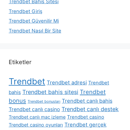
Trendbet Bahis Sitesi
Trendbet Giriş
Trendbet Güvenilir Mi
Trendbet Nasıl Bir Site
Etiketler
Trendbet
Trendbet adresi
Trendbet
Trendbet
Trendbet bahis sitesi
bahis
bonus
Trendbet canlı bahis
Trendbet bonusları
Trendbet canlı destek
Trendbet canlı casino
Trendbet casino
Trendbet canlı maç izleme
Trendbet gerçek
Trendbet casino oyunları