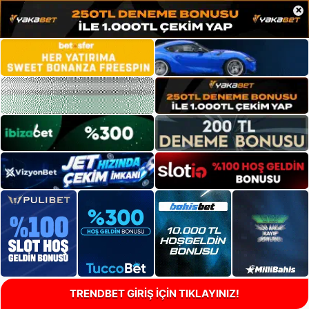
×
TRENDBET GİRİŞ İÇİN TIKLAYINIZ!