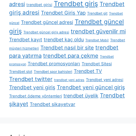
Trendbet giriş
adresi
Trendbet
trendbet girisi
giriş adresi
Trendbet Giriş Yap
Trendbet git
Trendbet
Trendbet güncel
Trendbet güncel adresi
güncel
giriş
trendbet güvenilir mi
Trendbet güncel giriş adresi
Trendbet kayıt
trendbet kaç oldu
Trendbet
Trendbet Mobil
trendbet
Trendbet nasıl bir site
müşteri hizmetleri
para yatırma
trendbet para çekme
Trendbet
Trendbet promosyonları
Trendbet Sitesi
promosyon
Trendbet TV
Trendbet slot
Trendbet spor bahisleri
Trendbet twitter
Trendbet yeni adresi
trendbet yeni adres
Trendbet yeni güncel giriş
Trendbet yeni giriş
Trendbet
trendbet üyelik
Trendbet ödeme yöntemleri
şikayet
Trendbet şikayetvar