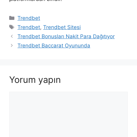
Kategoriler
Trendbet
Etiketler
Trendbet
,
Trendbet Sitesi
Trendbet Bonusları Nakit Para Dağıtıyor
Trendbet Baccarat Oyununda
Yorum yapın
Yorum