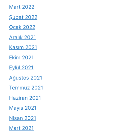
Mart 2022
Şubat 2022
Ocak 2022
Aralık 2021
Kasım 2021
Ekim 2021
Eylül 2021
Ağustos 2021
Temmuz 2021
Haziran 2021
Mayıs 2021
Nisan 2021
Mart 2021