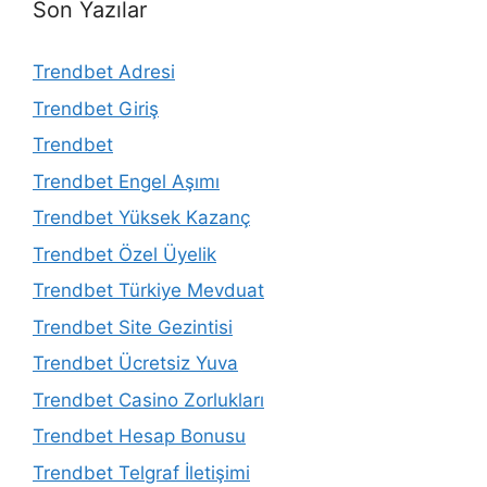
Son Yazılar
Trendbet Adresi
Trendbet Giriş
Trendbet
Trendbet Engel Aşımı
Trendbet Yüksek Kazanç
Trendbet Özel Üyelik
Trendbet Türkiye Mevduat
Trendbet Site Gezintisi
Trendbet Ücretsiz Yuva
Trendbet Casino Zorlukları
Trendbet Hesap Bonusu
Trendbet Telgraf İletişimi