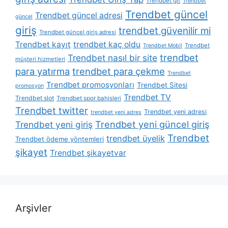
Trendbet git
Trendbet
Trendbet güncel
Trendbet güncel adresi
güncel
giriş
trendbet güvenilir mi
Trendbet güncel giriş adresi
Trendbet kayıt
trendbet kaç oldu
Trendbet
Trendbet Mobil
trendbet
Trendbet nasıl bir site
müşteri hizmetleri
para yatırma
trendbet para çekme
Trendbet
Trendbet promosyonları
Trendbet Sitesi
promosyon
Trendbet TV
Trendbet slot
Trendbet spor bahisleri
Trendbet twitter
Trendbet yeni adresi
trendbet yeni adres
Trendbet yeni güncel giriş
Trendbet yeni giriş
Trendbet
trendbet üyelik
Trendbet ödeme yöntemleri
şikayet
Trendbet şikayetvar
Arşivler