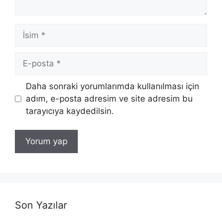
İsim
E-
posta
İnternet
Daha sonraki yorumlarımda kullanılması için
sitesi
adım, e-posta adresim ve site adresim bu
tarayıcıya kaydedilsin.
Son Yazılar