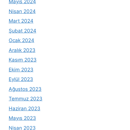
Mayıs 2024
Nisan 2024
Mart 2024
Şubat 2024
Ocak 2024
Aralık 2023
Kasım 2023
Ekim 2023
Eylül 2023
Ağustos 2023
Temmuz 2023
Haziran 2023
Mayıs 2023
Nisan 2023