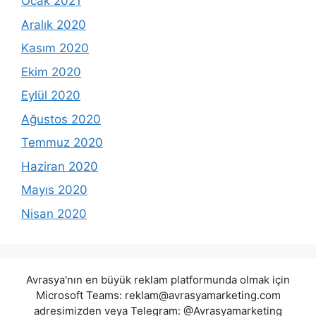
Ocak 2021
Aralık 2020
Kasım 2020
Ekim 2020
Eylül 2020
Ağustos 2020
Temmuz 2020
Haziran 2020
Mayıs 2020
Nisan 2020
Avrasya'nın en büyük reklam platformunda olmak için
Microsoft Teams:
reklam@avrasyamarketing.com
adresimizden veya Telegram: @Avrasyamarketing