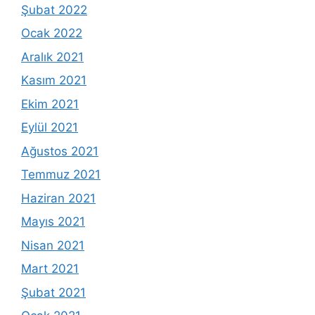
Şubat 2022
Ocak 2022
Aralık 2021
Kasım 2021
Ekim 2021
Eylül 2021
Ağustos 2021
Temmuz 2021
Haziran 2021
Mayıs 2021
Nisan 2021
Mart 2021
Şubat 2021