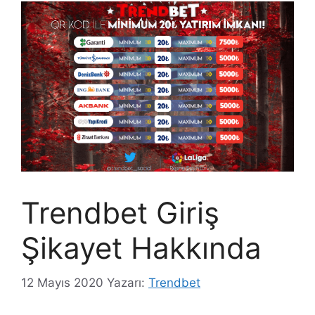
Trendbet Giriş
Şikayet Hakkında
12 Mayıs 2020
Yazarı:
Trendbet