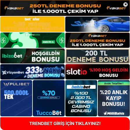
×
TRENDBET GİRİŞ İÇİN TIKLAYINIZ!