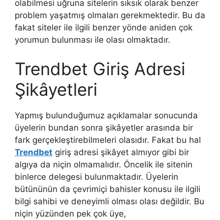
olabilmesi uğruna sitelerin sıksık olarak benzer
problem yaşatmış olmaları gerekmektedir. Bu da
fakat siteler ile ilgili benzer yönde aniden çok
yorumun bulunması ile olası olmaktadır.
Trendbet Giriş Adresi
Şikâyetleri
Yapmış bulunduğumuz açıklamalar sonucunda
üyelerin bundan sonra şikâyetler arasında bir
fark gerçekleştirebilmeleri olasıdır. Fakat bu hal
Trendbet
giriş adresi şikâyet almıyor gibi bir
algıya da niçin olmamalıdır. Öncelik ile sitenin
binlerce delegesi bulunmaktadır. Üyelerin
bütününün da çevrimiçi bahisler konusu ile ilgili
bilgi sahibi ve deneyimli olması olası değildir. Bu
niçin yüzünden pek çok üye,