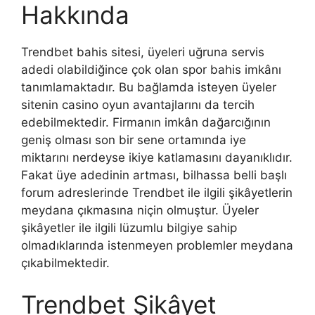
Hakkında
Trendbet bahis sitesi, üyeleri uğruna servis
adedi olabildiğince çok olan spor bahis imkânı
tanımlamaktadır. Bu bağlamda isteyen üyeler
sitenin casino oyun avantajlarını da tercih
edebilmektedir. Firmanın imkân dağarcığının
geniş olması son bir sene ortamında iye
miktarını nerdeyse ikiye katlamasını dayanıklıdır.
Fakat üye adedinin artması, bilhassa belli başlı
forum adreslerinde Trendbet ile ilgili şikâyetlerin
meydana çıkmasına niçin olmuştur. Üyeler
şikâyetler ile ilgili lüzumlu bilgiye sahip
olmadıklarında istenmeyen problemler meydana
çıkabilmektedir.
Trendbet Şikâyet