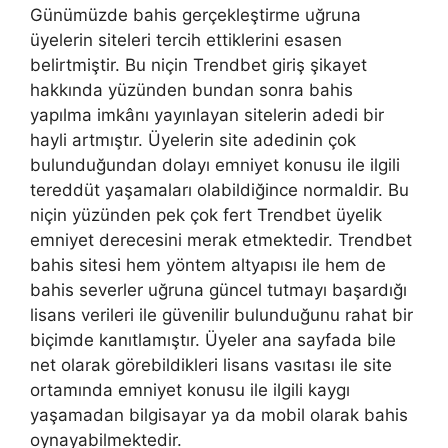
Günümüzde bahis gerçekleştirme uğruna
üyelerin siteleri tercih ettiklerini esasen
belirtmiştir. Bu niçin Trendbet giriş şikayet
hakkında yüzünden bundan sonra bahis
yapılma imkânı yayınlayan sitelerin adedi bir
hayli artmıştır. Üyelerin site adedinin çok
bulunduğundan dolayı emniyet konusu ile ilgili
tereddüt yaşamaları olabildiğince normaldir. Bu
niçin yüzünden pek çok fert Trendbet üyelik
emniyet derecesini merak etmektedir. Trendbet
bahis sitesi hem yöntem altyapısı ile hem de
bahis severler uğruna güncel tutmayı başardığı
lisans verileri ile güvenilir bulunduğunu rahat bir
biçimde kanıtlamıştır. Üyeler ana sayfada bile
net olarak görebildikleri lisans vasıtası ile site
ortamında emniyet konusu ile ilgili kaygı
yaşamadan bilgisayar ya da mobil olarak bahis
oynayabilmektedir.