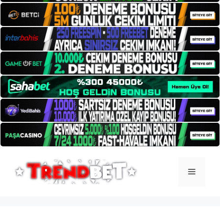
İçeriğe
atla
Menü