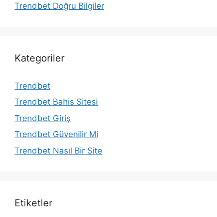
Trendbet Doğru Bilgiler
Kategoriler
Trendbet
Trendbet Bahis Sitesi
Trendbet Giriş
Trendbet Güvenilir Mi
Trendbet Nasıl Bir Site
Etiketler