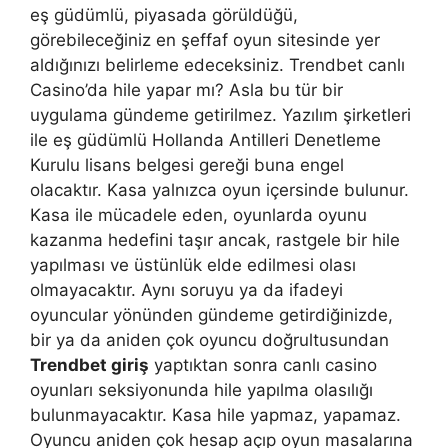
eş güdümlü, piyasada görüldüğü,
görebileceğiniz en şeffaf oyun sitesinde yer
aldığınızı belirleme edeceksiniz. Trendbet canlı
Casino’da hile yapar mı? Asla bu tür bir
uygulama gündeme getirilmez. Yazılım şirketleri
ile eş güdümlü Hollanda Antilleri Denetleme
Kurulu lisans belgesi gereği buna engel
olacaktır. Kasa yalnızca oyun içersinde bulunur.
Kasa ile mücadele eden, oyunlarda oyunu
kazanma hedefini taşır ancak, rastgele bir hile
yapılması ve üstünlük elde edilmesi olası
olmayacaktır. Aynı soruyu ya da ifadeyi
oyuncular yönünden gündeme getirdiğinizde,
bir ya da aniden çok oyuncu doğrultusundan
Trendbet giriş
yaptıktan sonra canlı casino
oyunları seksiyonunda hile yapılma olasılığı
bulunmayacaktır. Kasa hile yapmaz, yapamaz.
Oyuncu aniden çok hesap açıp oyun masalarına