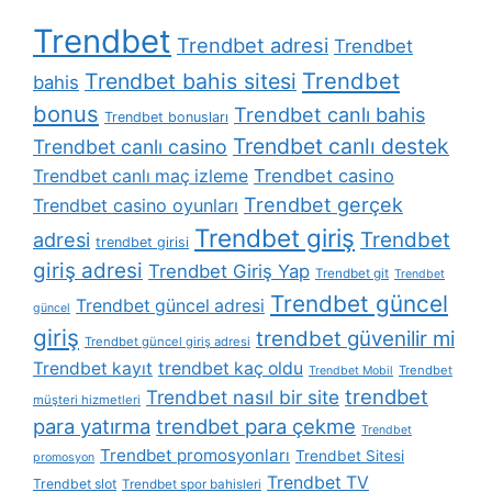
Trendbet
Trendbet adresi
Trendbet
Trendbet
Trendbet bahis sitesi
bahis
bonus
Trendbet canlı bahis
Trendbet bonusları
Trendbet canlı destek
Trendbet canlı casino
Trendbet casino
Trendbet canlı maç izleme
Trendbet gerçek
Trendbet casino oyunları
Trendbet giriş
adresi
Trendbet
trendbet girisi
giriş adresi
Trendbet Giriş Yap
Trendbet git
Trendbet
Trendbet güncel
Trendbet güncel adresi
güncel
giriş
trendbet güvenilir mi
Trendbet güncel giriş adresi
Trendbet kayıt
trendbet kaç oldu
Trendbet
Trendbet Mobil
trendbet
Trendbet nasıl bir site
müşteri hizmetleri
para yatırma
trendbet para çekme
Trendbet
Trendbet promosyonları
Trendbet Sitesi
promosyon
Trendbet TV
Trendbet slot
Trendbet spor bahisleri