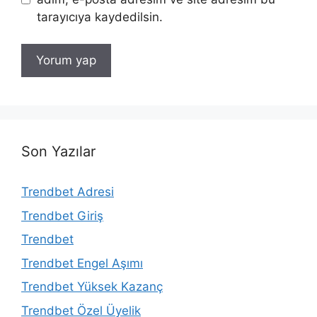
tarayıcıya kaydedilsin.
Son Yazılar
Trendbet Adresi
Trendbet Giriş
Trendbet
Trendbet Engel Aşımı
Trendbet Yüksek Kazanç
Trendbet Özel Üyelik