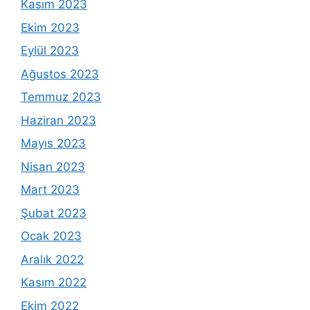
Kasım 2023
Ekim 2023
Eylül 2023
Ağustos 2023
Temmuz 2023
Haziran 2023
Mayıs 2023
Nisan 2023
Mart 2023
Şubat 2023
Ocak 2023
Aralık 2022
Kasım 2022
Ekim 2022