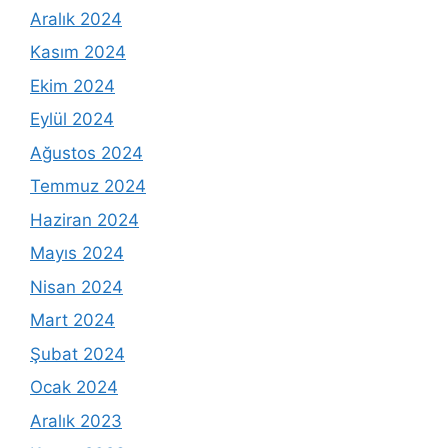
Aralık 2024
Kasım 2024
Ekim 2024
Eylül 2024
Ağustos 2024
Temmuz 2024
Haziran 2024
Mayıs 2024
Nisan 2024
Mart 2024
Şubat 2024
Ocak 2024
Aralık 2023