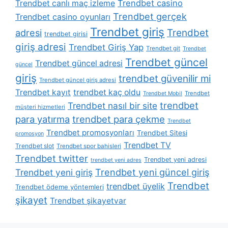
Trendbet casino
Trendbet canlı maç izleme
Trendbet gerçek
Trendbet casino oyunları
Trendbet giriş
adresi
Trendbet
trendbet girisi
giriş adresi
Trendbet Giriş Yap
Trendbet git
Trendbet
Trendbet güncel
Trendbet güncel adresi
güncel
giriş
trendbet güvenilir mi
Trendbet güncel giriş adresi
Trendbet kayıt
trendbet kaç oldu
Trendbet
Trendbet Mobil
trendbet
Trendbet nasıl bir site
müşteri hizmetleri
para yatırma
trendbet para çekme
Trendbet
Trendbet promosyonları
Trendbet Sitesi
promosyon
Trendbet TV
Trendbet slot
Trendbet spor bahisleri
Trendbet twitter
Trendbet yeni adresi
trendbet yeni adres
Trendbet yeni güncel giriş
Trendbet yeni giriş
Trendbet
trendbet üyelik
Trendbet ödeme yöntemleri
şikayet
Trendbet şikayetvar