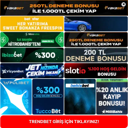
×
TRENDBET GİRİŞ İÇİN TIKLAYINIZ!