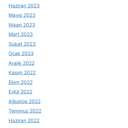
Haziran 2023
Mayıs 2023
Nisan 2023
Mart 2023
Şubat 2023
Ocak 2023
Aralık 2022
Kasım 2022
Ekim 2022
Eylül 2022
Ağustos 2022
Temmuz 2022
Haziran 2022