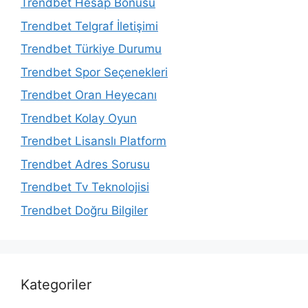
Trendbet Hesap Bonusu
Trendbet Telgraf İletişimi
Trendbet Türkiye Durumu
Trendbet Spor Seçenekleri
Trendbet Oran Heyecanı
Trendbet Kolay Oyun
Trendbet Lisanslı Platform
Trendbet Adres Sorusu
Trendbet Tv Teknolojisi
Trendbet Doğru Bilgiler
Kategoriler