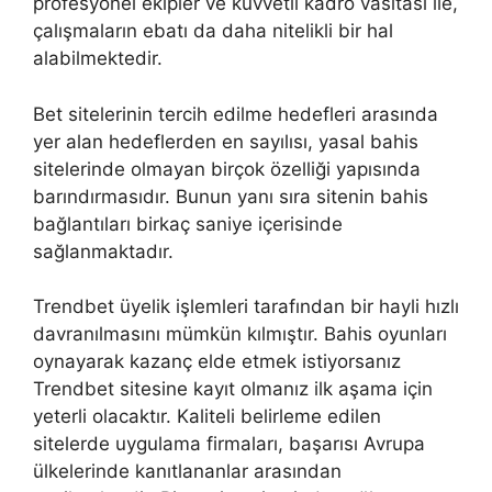
profesyonel ekipler ve kuvvetli kadro vasıtası ile,
çalışmaların ebatı da daha nitelikli bir hal
alabilmektedir.
Bet sitelerinin tercih edilme hedefleri arasında
yer alan hedeflerden en sayılısı, yasal bahis
sitelerinde olmayan birçok özelliği yapısında
barındırmasıdır. Bunun yanı sıra sitenin bahis
bağlantıları birkaç saniye içerisinde
sağlanmaktadır.
Trendbet üyelik işlemleri tarafından bir hayli hızlı
davranılmasını mümkün kılmıştır. Bahis oyunları
oynayarak kazanç elde etmek istiyorsanız
Trendbet sitesine kayıt olmanız ilk aşama için
yeterli olacaktır. Kaliteli belirleme edilen
sitelerde uygulama firmaları, başarısı Avrupa
ülkelerinde kanıtlananlar arasından