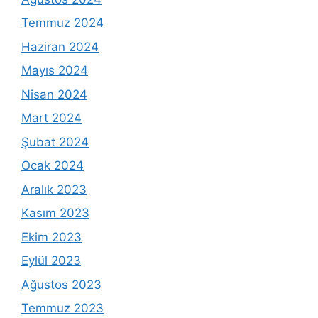
Temmuz 2024
Haziran 2024
Mayıs 2024
Nisan 2024
Mart 2024
Şubat 2024
Ocak 2024
Aralık 2023
Kasım 2023
Ekim 2023
Eylül 2023
Ağustos 2023
Temmuz 2023