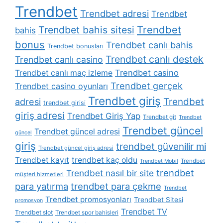
Trendbet
Trendbet adresi
Trendbet
Trendbet
Trendbet bahis sitesi
bahis
bonus
Trendbet canlı bahis
Trendbet bonusları
Trendbet canlı destek
Trendbet canlı casino
Trendbet casino
Trendbet canlı maç izleme
Trendbet gerçek
Trendbet casino oyunları
Trendbet giriş
adresi
Trendbet
trendbet girisi
giriş adresi
Trendbet Giriş Yap
Trendbet git
Trendbet
Trendbet güncel
Trendbet güncel adresi
güncel
giriş
trendbet güvenilir mi
Trendbet güncel giriş adresi
Trendbet kayıt
trendbet kaç oldu
Trendbet
Trendbet Mobil
trendbet
Trendbet nasıl bir site
müşteri hizmetleri
para yatırma
trendbet para çekme
Trendbet
Trendbet promosyonları
Trendbet Sitesi
promosyon
Trendbet TV
Trendbet slot
Trendbet spor bahisleri