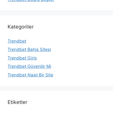
Kategoriler
Trendbet
Trendbet Bahis Sitesi
Trendbet Giriş
Trendbet Güvenilir Mi
Trendbet Nasıl Bir Site
Etiketler