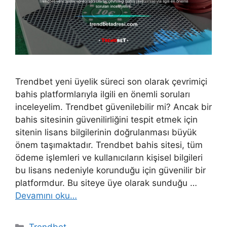
Trendbet yeni üyelik süreci son olarak çevrimiçi
bahis platformlarıyla ilgili en önemli soruları
inceleyelim. Trendbet güvenilebilir mi? Ancak bir
bahis sitesinin güvenilirliğini tespit etmek için
sitenin lisans bilgilerinin doğrulanması büyük
önem taşımaktadır. Trendbet bahis sitesi, tüm
ödeme işlemleri ve kullanıcıların kişisel bilgileri
bu lisans nedeniyle korunduğu için güvenilir bir
platformdur. Bu siteye üye olarak sunduğu …
Devamını oku…
Kategoriler