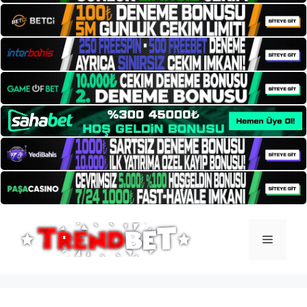
İçeriğe
atla
Menü