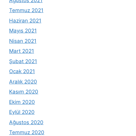
Ağustos 2021
Temmuz 2021
Haziran 2021
Mayıs 2021
Nisan 2021
Mart 2021
Şubat 2021
Ocak 2021
Aralık 2020
Kasım 2020
Ekim 2020
Eylül 2020
Ağustos 2020
Temmuz 2020