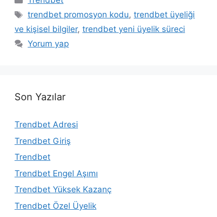
Trendbet
Etiketler
trendbet promosyon kodu
,
trendbet üyeliği
ve kişisel bilgiler
,
trendbet yeni üyelik süreci
Yorum yap
Son Yazılar
Trendbet Adresi
Trendbet Giriş
Trendbet
Trendbet Engel Aşımı
Trendbet Yüksek Kazanç
Trendbet Özel Üyelik