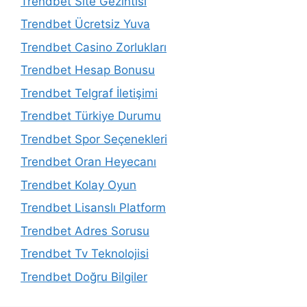
Trendbet Site Gezintisi
Trendbet Ücretsiz Yuva
Trendbet Casino Zorlukları
Trendbet Hesap Bonusu
Trendbet Telgraf İletişimi
Trendbet Türkiye Durumu
Trendbet Spor Seçenekleri
Trendbet Oran Heyecanı
Trendbet Kolay Oyun
Trendbet Lisanslı Platform
Trendbet Adres Sorusu
Trendbet Tv Teknolojisi
Trendbet Doğru Bilgiler