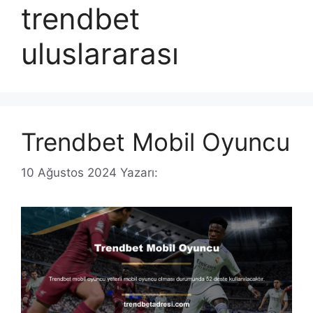
trendbet
uluslararası
Trendbet Mobil Oyuncu
10 Ağustos 2024
Yazarı: