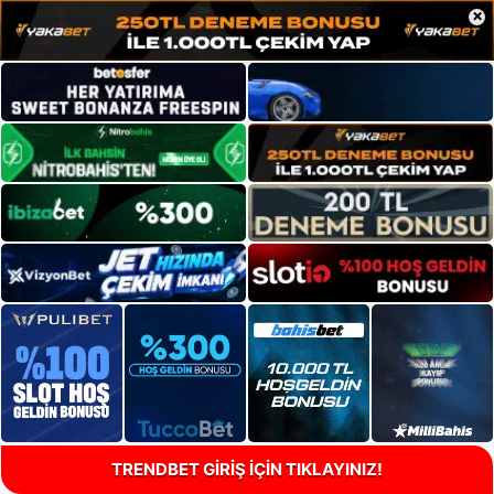
×
TRENDBET GİRİŞ İÇİN TIKLAYINIZ!