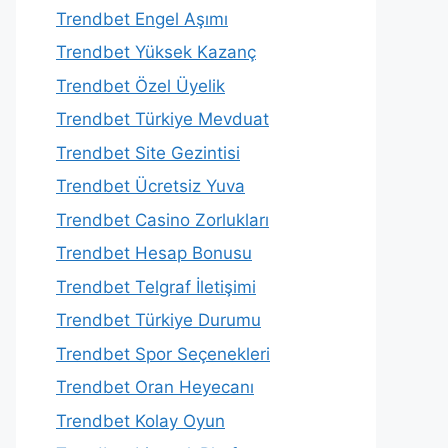
Trendbet Engel Aşımı
Trendbet Yüksek Kazanç
Trendbet Özel Üyelik
Trendbet Türkiye Mevduat
Trendbet Site Gezintisi
Trendbet Ücretsiz Yuva
Trendbet Casino Zorlukları
Trendbet Hesap Bonusu
Trendbet Telgraf İletişimi
Trendbet Türkiye Durumu
Trendbet Spor Seçenekleri
Trendbet Oran Heyecanı
Trendbet Kolay Oyun