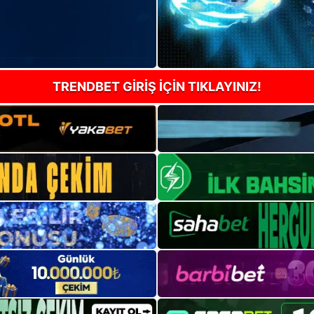
TRENDBET GİRİŞ İÇİN TIKLAYINIZ!