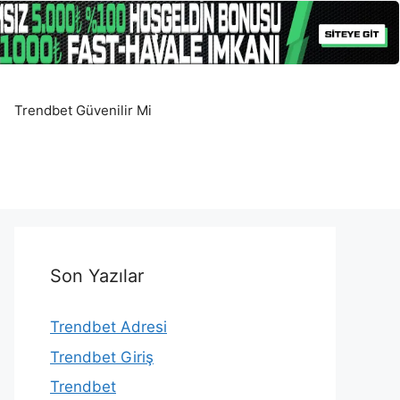
Trendbet Güvenilir Mi
Son Yazılar
Trendbet Adresi
Trendbet Giriş
Trendbet