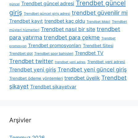
Trendbet güncel
Trendbet güncel adresi
güncel
giriş
trendbet güvenilir mi
Trendbet güncel giriş adresi
Trendbet kayıt
trendbet kaç oldu
Trendbet
Trendbet Mobil
trendbet
Trendbet nasıl bir site
müşteri hizmetleri
para yatırma
trendbet para çekme
Trendbet
Trendbet promosyonları
Trendbet Sitesi
promosyon
Trendbet TV
Trendbet slot
Trendbet spor bahisleri
Trendbet twitter
Trendbet yeni adresi
trendbet yeni adres
Trendbet yeni güncel giriş
Trendbet yeni giriş
Trendbet
trendbet üyelik
Trendbet ödeme yöntemleri
şikayet
Trendbet şikayetvar
Arşivler
Temmuz 2026