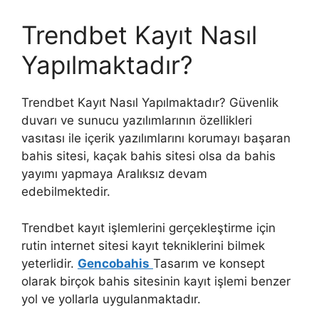
Trendbet Kayıt Nasıl
Yapılmaktadır?
Trendbet Kayıt Nasıl Yapılmaktadır? Güvenlik
duvarı ve sunucu yazılımlarının özellikleri
vasıtası ile içerik yazılımlarını korumayı başaran
bahis sitesi, kaçak bahis sitesi olsa da bahis
yayımı yapmaya Aralıksız devam
edebilmektedir.
Trendbet kayıt işlemlerini gerçekleştirme için
rutin internet sitesi kayıt tekniklerini bilmek
yeterlidir.
Gencobahis
Tasarım ve konsept
olarak birçok bahis sitesinin kayıt işlemi benzer
yol ve yollarla uygulanmaktadır.