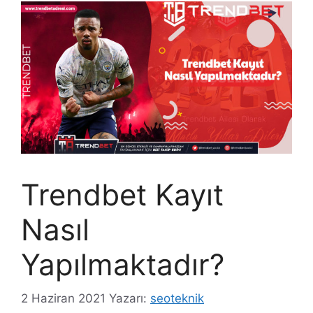
Trendbet Kayıt
Nasıl
Yapılmaktadır?
2 Haziran 2021
Yazarı:
seoteknik