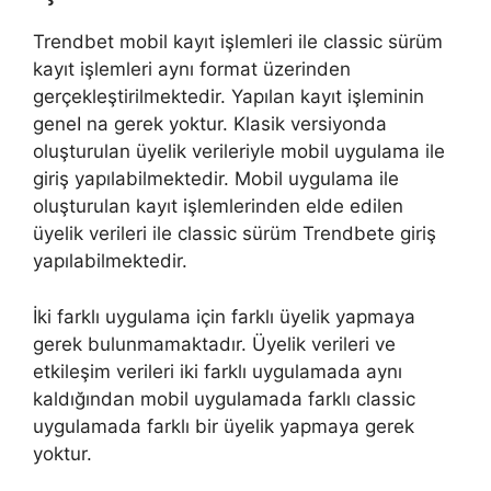
Trendbet mobil kayıt işlemleri ile classic sürüm
kayıt işlemleri aynı format üzerinden
gerçekleştirilmektedir. Yapılan kayıt işleminin
geneI na gerek yoktur. Klasik versiyonda
oluşturulan üyelik verileriyle mobil uygulama ile
giriş yapılabilmektedir. Mobil uygulama ile
oluşturulan kayıt işlemlerinden elde edilen
üyelik verileri ile classic sürüm Trendbete giriş
yapılabilmektedir.
İki farklı uygulama için farklı üyelik yapmaya
gerek bulunmamaktadır. Üyelik verileri ve
etkileşim verileri iki farklı uygulamada aynı
kaldığından mobil uygulamada farklı classic
uygulamada farklı bir üyelik yapmaya gerek
yoktur.