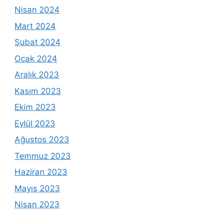
Nisan 2024
Mart 2024
Şubat 2024
Ocak 2024
Aralık 2023
Kasım 2023
Ekim 2023
Eylül 2023
Ağustos 2023
Temmuz 2023
Haziran 2023
Mayıs 2023
Nisan 2023