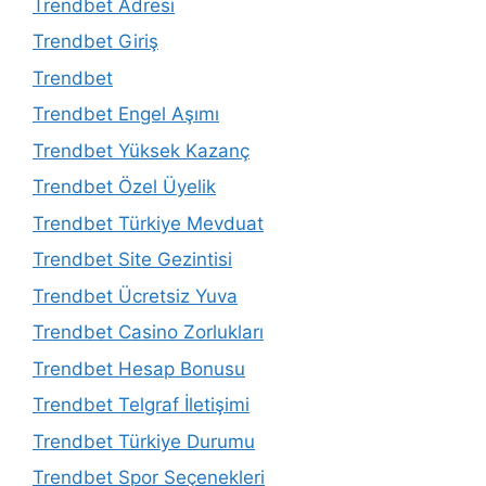
Trendbet Adresi
Trendbet Giriş
Trendbet
Trendbet Engel Aşımı
Trendbet Yüksek Kazanç
Trendbet Özel Üyelik
Trendbet Türkiye Mevduat
Trendbet Site Gezintisi
Trendbet Ücretsiz Yuva
Trendbet Casino Zorlukları
Trendbet Hesap Bonusu
Trendbet Telgraf İletişimi
Trendbet Türkiye Durumu
Trendbet Spor Seçenekleri