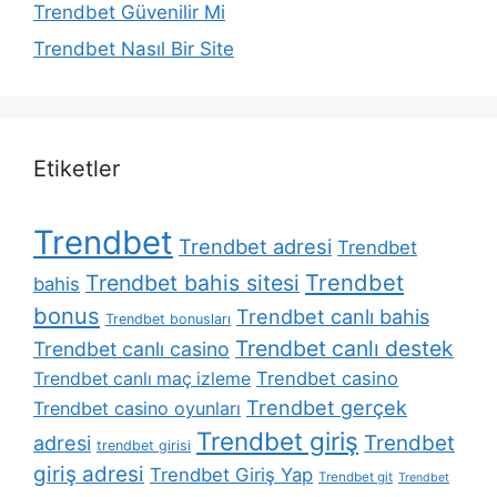
Trendbet Güvenilir Mi
Trendbet Nasıl Bir Site
Etiketler
Trendbet
Trendbet adresi
Trendbet
Trendbet
Trendbet bahis sitesi
bahis
bonus
Trendbet canlı bahis
Trendbet bonusları
Trendbet canlı destek
Trendbet canlı casino
Trendbet casino
Trendbet canlı maç izleme
Trendbet gerçek
Trendbet casino oyunları
Trendbet giriş
adresi
Trendbet
trendbet girisi
giriş adresi
Trendbet Giriş Yap
Trendbet git
Trendbet