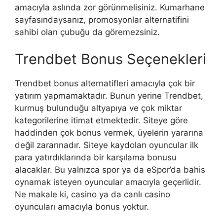
amacıyla aslında zor görünmelisiniz. Kumarhane
sayfasındaysanız, promosyonlar alternatifini
sahibi olan çubuğu da göremezsiniz.
Trendbet Bonus Seçenekleri
Trendbet bonus alternatifleri amacıyla çok bir
yatırım yapmamaktadır. Bunun yerine Trendbet,
kurmuş bulunduğu altyapıya ve çok miktar
kategorilerine itimat etmektedir. Siteye göre
haddinden çok bonus vermek, üyelerin yararına
değil zararınadır. Siteye kaydolan oyuncular ilk
para yatırdıklarında bir karşılama bonusu
alacaklar. Bu yalnızca spor ya da eSpor’da bahis
oynamak isteyen oyuncular amacıyla geçerlidir.
Ne makale ki, casino ya da canlı casino
oyuncuları amacıyla bonus yoktur.