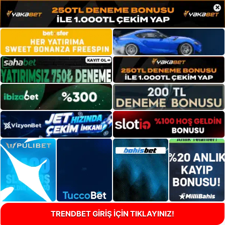
×
TRENDBET GİRİŞ İÇİN TIKLAYINIZ!