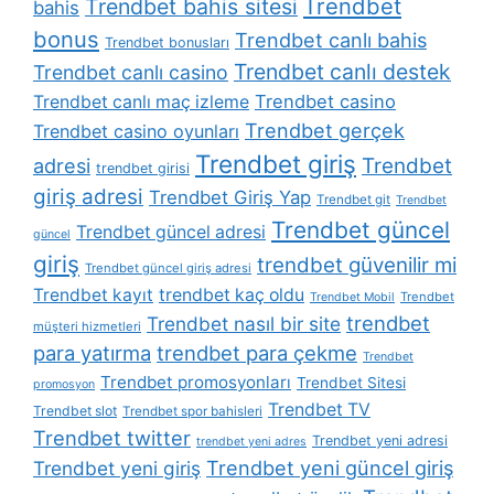
Trendbet
Trendbet bahis sitesi
bahis
bonus
Trendbet canlı bahis
Trendbet bonusları
Trendbet canlı destek
Trendbet canlı casino
Trendbet casino
Trendbet canlı maç izleme
Trendbet gerçek
Trendbet casino oyunları
Trendbet giriş
adresi
Trendbet
trendbet girisi
giriş adresi
Trendbet Giriş Yap
Trendbet git
Trendbet
Trendbet güncel
Trendbet güncel adresi
güncel
giriş
trendbet güvenilir mi
Trendbet güncel giriş adresi
Trendbet kayıt
trendbet kaç oldu
Trendbet
Trendbet Mobil
trendbet
Trendbet nasıl bir site
müşteri hizmetleri
para yatırma
trendbet para çekme
Trendbet
Trendbet promosyonları
Trendbet Sitesi
promosyon
Trendbet TV
Trendbet slot
Trendbet spor bahisleri
Trendbet twitter
Trendbet yeni adresi
trendbet yeni adres
Trendbet yeni güncel giriş
Trendbet yeni giriş