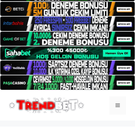
İçeriğe
atla
Menü