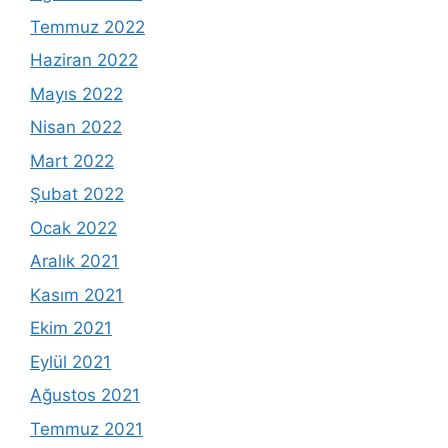
Temmuz 2022
Haziran 2022
Mayıs 2022
Nisan 2022
Mart 2022
Şubat 2022
Ocak 2022
Aralık 2021
Kasım 2021
Ekim 2021
Eylül 2021
Ağustos 2021
Temmuz 2021