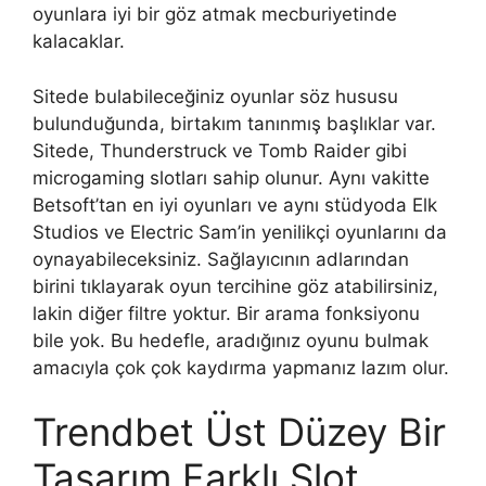
oyunlara iyi bir göz atmak mecburiyetinde
kalacaklar.
Sitede bulabileceğiniz oyunlar söz hususu
bulunduğunda, birtakım tanınmış başlıklar var.
Sitede, Thunderstruck ve Tomb Raider gibi
microgaming slotları sahip olunur. Aynı vakitte
Betsoft’tan en iyi oyunları ve aynı stüdyoda Elk
Studios ve Electric Sam’in yenilikçi oyunlarını da
oynayabileceksiniz. Sağlayıcının adlarından
birini tıklayarak oyun tercihine göz atabilirsiniz,
lakin diğer filtre yoktur. Bir arama fonksiyonu
bile yok. Bu hedefle, aradığınız oyunu bulmak
amacıyla çok çok kaydırma yapmanız lazım olur.
Trendbet Üst Düzey Bir
Tasarım Farklı Slot