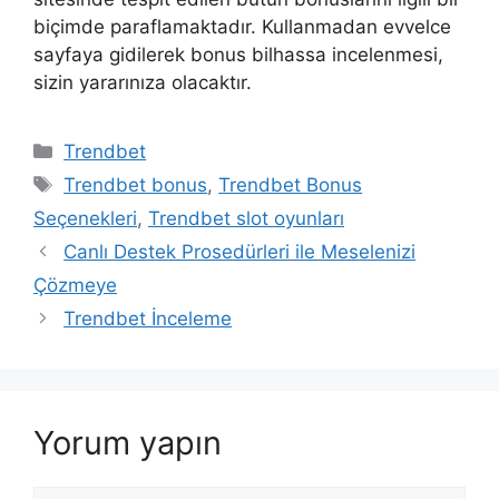
biçimde paraflamaktadır. Kullanmadan evvelce
sayfaya gidilerek bonus bilhassa incelenmesi,
sizin yararınıza olacaktır.
Kategoriler
Trendbet
Etiketler
Trendbet bonus
,
Trendbet Bonus
Seçenekleri
,
Trendbet slot oyunları
Canlı Destek Prosedürleri ile Meselenizi
Çözmeye
Trendbet İnceleme
Yorum yapın