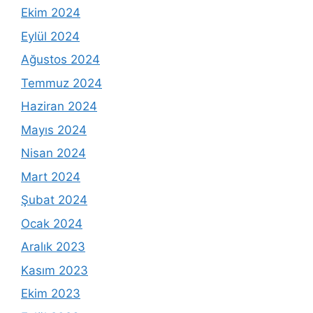
Ekim 2024
Eylül 2024
Ağustos 2024
Temmuz 2024
Haziran 2024
Mayıs 2024
Nisan 2024
Mart 2024
Şubat 2024
Ocak 2024
Aralık 2023
Kasım 2023
Ekim 2023